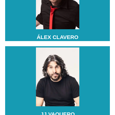
Álex Clavero es un humorista y monologuista
español, conocido por su estilo irónico y sarcástico
sobre situaciones cotidianas.
ÁLEX CLAVERO
JJ VAQUERO
JJ Vaquero es un humorista y monologuista español,
famoso por su humor irreverente y sus
observaciones cómicas sobre la vida diaria.
JJ VAQUERO