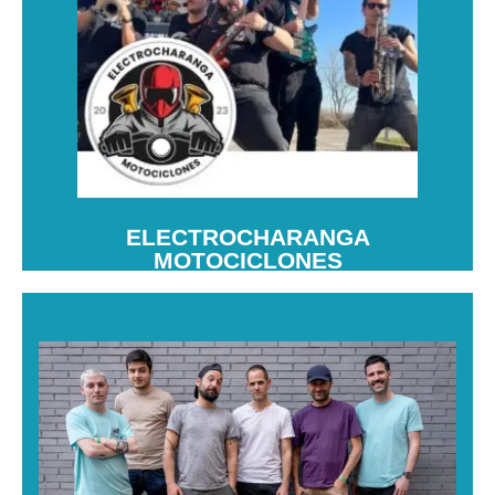
ELECTROCHARANGA
MOTOCICLONES
Electrocharanga Motociclon es un grupo que fusiona
música electrónica con charanga, creando un estilo festivo
y energético.
ELECTROCHARANGA
MOTOCICLONES
LA REGADERA
La Regadera es un grupo musical español que
fusiona reggaetón, música urbana y pop. Se destaca
por su energía en los escenarios y su estilo fresco y