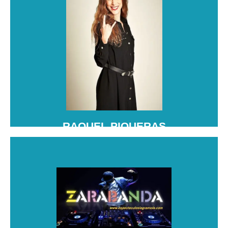
RAQUEL PIQUERAS
Raquel Piqueras es periodista y locutora en El Pirata
y su Banda de Rock FM. Empezó en Tele 5 y Cope,
destacando en deportes. Es apasionada del rock y
orgullosa de su tierra, Albacete.
RAQUEL PIQUERAS
ZARABANDA
Zarabanda Discomóvil es un equipo de sonido móvil
que anima fiestas y eventos, llevando la mejor
música y ambiente. Se encarga de asegurar