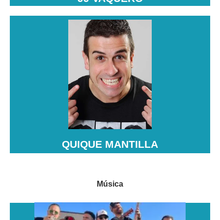
QUIQUE MANTILLA
Quique Mantilla es un humorista y monologuista
español, conocido por su estilo fresco y su habilidad
para contar historias divertidas con un toque de
ironía.
QUIQUE MANTILLA
Música