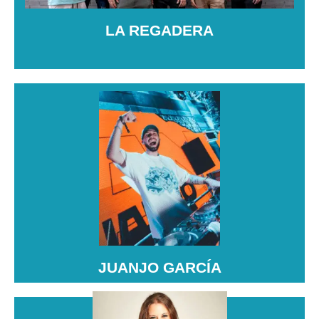
dinámico.
LA REGADERA
JUANJO GARCÍA
Juanjo García es un DJ español destacado en
música urbana, especialmente reggaetón, trap y
dembow. Ha tocado en grandes festivales como
Medusa, Arenal Sound y Zevra, y también se dedica
a la producción musical.
JUANJO GARCÍA