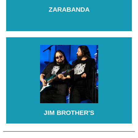
diversión y ritmo en cada celebración.
ZARABANDA
JIM BROTHER'S
Jim Brothers es una banda española que homenajea
al rock clásico de los 70, 80 y 90, liderada por el
músico Juan Carlos Jiménez. Su repertorio incluye
éxitos de Queen, Led Zeppelin y Deep Purple.
JIM BROTHER'S