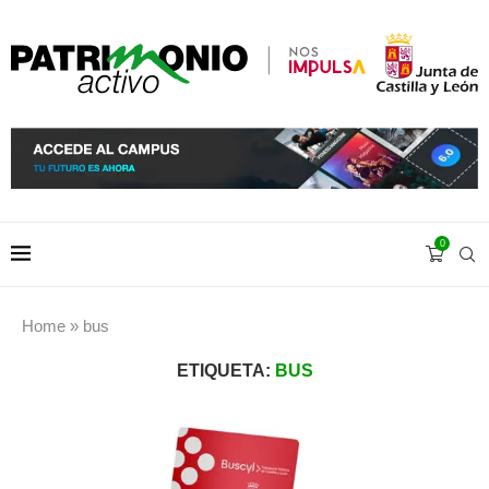
0
Home
»
bus
ETIQUETA:
BUS