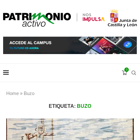
0
Home
»
Buzo
ETIQUETA:
BUZO