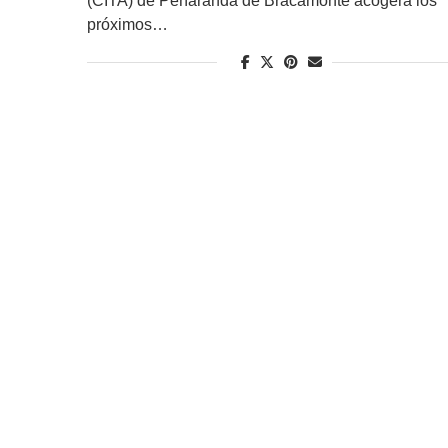
(CITA) de Peñaranda de Bracamonte acogerá los
próximos…