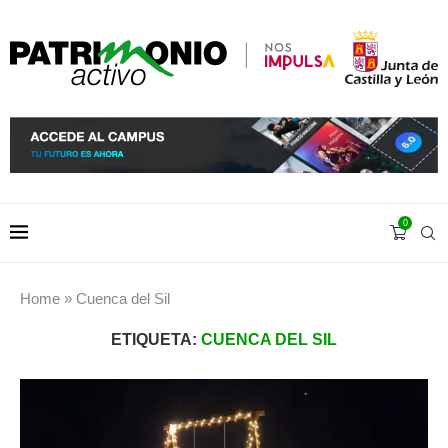
0
Home
»
Cuenca del Sil
ETIQUETA:
CUENCA DEL SIL