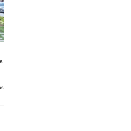
es
as