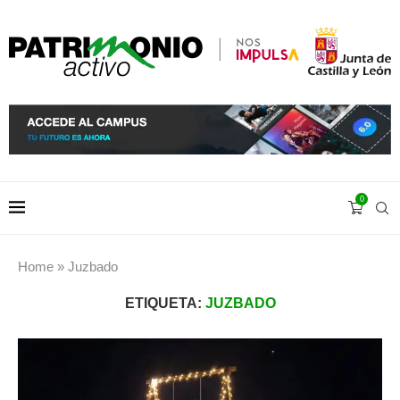
0
Home
»
Juzbado
ETIQUETA:
JUZBADO