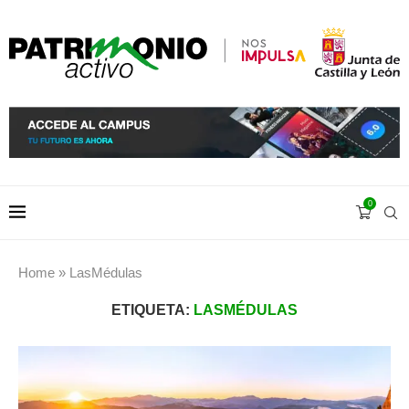
0
Home
»
LasMédulas
ETIQUETA:
LASMÉDULAS