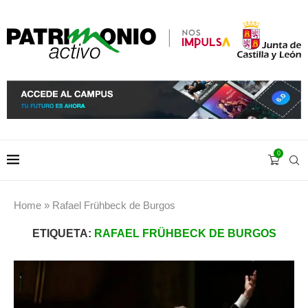
0
Home
»
Rafael Frühbeck de Burgos
ETIQUETA:
RAFAEL FRÜHBECK DE BURGOS