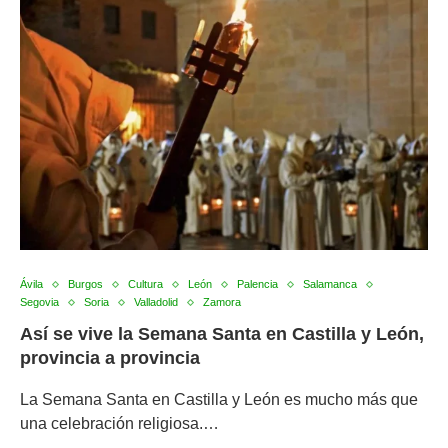
Ávila
Burgos
Cultura
León
Palencia
Salamanca
Segovia
Soria
Valladolid
Zamora
Así se vive la Semana Santa en Castilla y León,
provincia a provincia
La Semana Santa en Castilla y León es mucho más que
una celebración religiosa.…