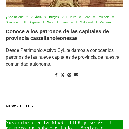
¿Sabías que...?
Ávila
Burgos
Cultura
León
Palencia
Salamanca
Segovia
Soria
Turismo
Valladolid
Zamora
Conoce a los patronos de las capitales de
provincia castellanoleonesas
Desde Patrimonio Activo CyL te damos a conocer los
patronos de las nueve capitales de provincia de nuestra
comunidad autónoma.
NEWSLETTER
Suscríbete a la NEWSLETTER y serás el 
primero en saberlo todo. ¡Mantente 