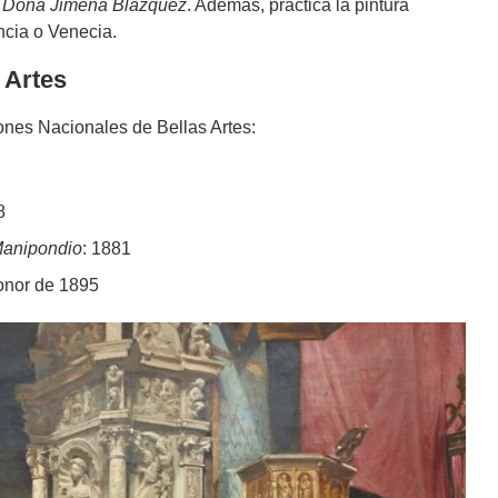
o
Doña Jimena Blázquez
. Además, practica la pintura
ncia o Venecia.
 Artes
nes Nacionales de Bellas Artes:
8
 Manipondio
: 1881
onor de 1895