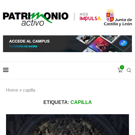
0
Home
»
capilla
ETIQUETA:
CAPILLA