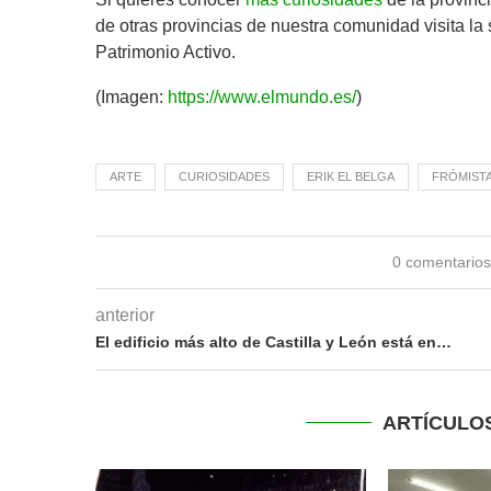
de otras provincias de nuestra comunidad visita la
Patrimonio Activo.
(Imagen:
https://www.elmundo.es/
)
ARTE
CURIOSIDADES
ERIK EL BELGA
FRÓMIST
0 comentario
anterior
El edificio más alto de Castilla y León está en…
ARTÍCULO