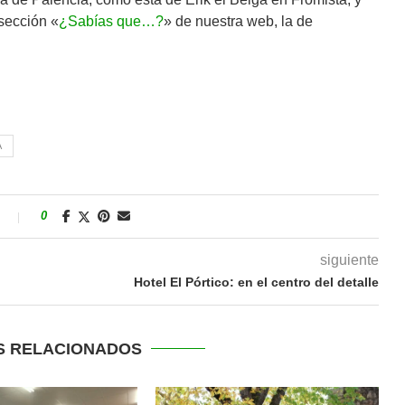
 sección «
¿Sabías que…?
» de nuestra web, la de
A
s
0
siguiente
Hotel El Pórtico: en el centro del detalle
S RELACIONADOS