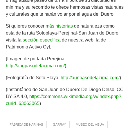
un agradable paseo de 8,7 km porque su dificultad es
mínima y su recorrido te ofrece hermosas vistas naturales
y culturales que te harán volar por el agua del Duero.
Si quieres conocer
más historias
de naturaleza como
esta de la ruta Sotoplaya-Perejinal-San Juan de Duero,
visita la
sección específica
de nuestra web, la de
Patrimonio Activo CyL.
(Imagen de portada Perejinal:
http://aunpasodelacima.com/
)
(Fotografía de Soto Playa:
http://aunpasodelacima.com/
)
(Instantánea de San Juan de Duero: De Diego Delso, CC
BY-SA 4.0,
https://commons.wikimedia.org/w/index.php?
curid=63063065
)
FÁBRICA DE HARINAS
GARRAY
MUSEO DEL AGUA