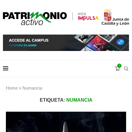
0
Home
»
Numancia
ETIQUETA:
NUMANCIA