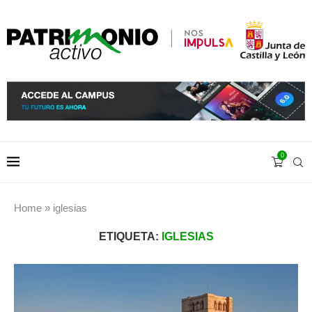
0
Home
»
iglesias
ETIQUETA:
IGLESIAS