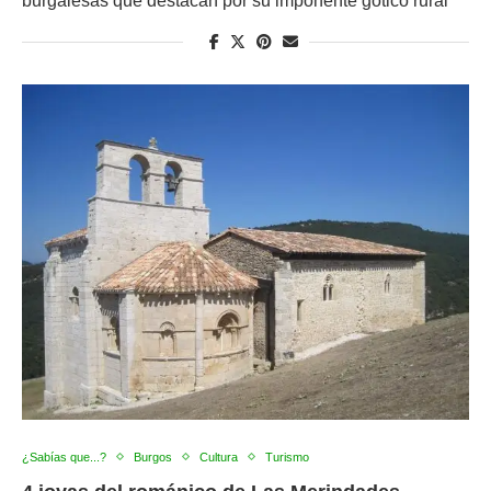
burgalesas que destacan por su imponente gótico rural
¿Sabías que...?
Burgos
Cultura
Turismo