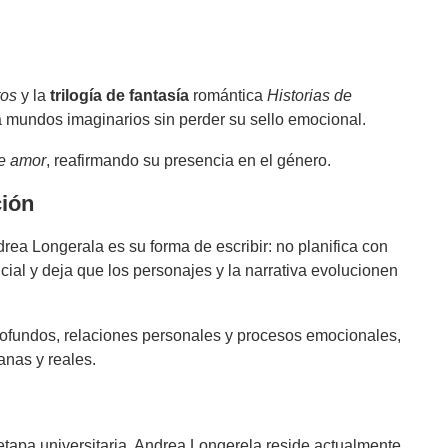
tos
y la
trilogía de fantasía
romántica
Historias de
a mundos imaginarios sin perder su sello emocional.
de amor
, reafirmando su presencia en el género.
ción
rea Longerala es su forma de escribir: no planifica con
icial y deja que los personajes y la narrativa evolucionen
profundos, relaciones personales y procesos emocionales,
anas y reales.
tapa universitaria, Andrea Longerela reside actualmente