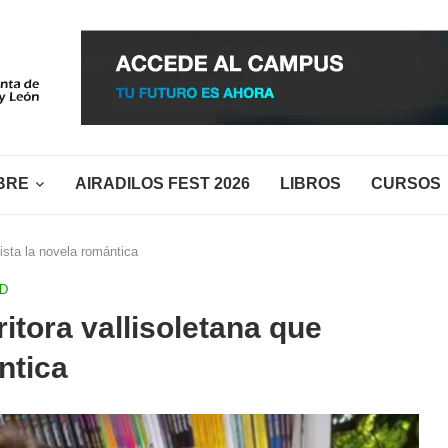
BRE
AIRADILOS FEST 2026
LIBROS
CURSOS
ista la novela romántica
ID
itora vallisoletana que
ntica