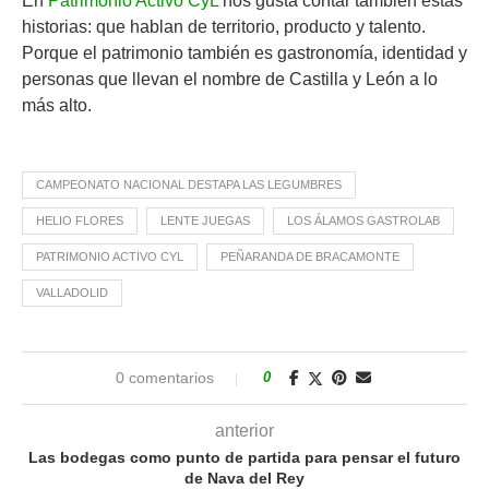
En
Patrimonio Activo CyL
nos gusta contar también estas
historias: que hablan de territorio, producto y talento.
Porque el patrimonio también es gastronomía, identidad y
personas que llevan el nombre de Castilla y León a lo
más alto.
CAMPEONATO NACIONAL DESTAPA LAS LEGUMBRES
HELIO FLORES
LENTE JUEGAS
LOS ÁLAMOS GASTROLAB
PATRIMONIO ACTIVO CYL
PEÑARANDA DE BRACAMONTE
VALLADOLID
0 comentarios
0
anterior
Las bodegas como punto de partida para pensar el futuro
de Nava del Rey