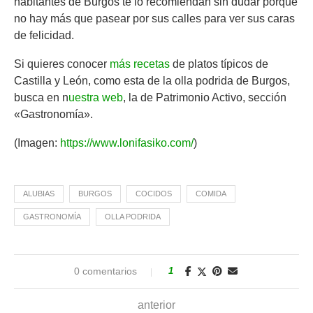
habitantes de Burgos te lo recomiendan sin dudar porque
no hay más que pasear por sus calles para ver sus caras
de felicidad.
Si quieres conocer
más recetas
de platos típicos de
Castilla y León, como esta de la olla podrida de Burgos,
busca en n
uestra web
, la de Patrimonio Activo, sección
«Gastronomía».
(Imagen:
https://www.lonifasiko.com/
)
ALUBIAS
BURGOS
COCIDOS
COMIDA
GASTRONOMÍA
OLLA PODRIDA
0 comentarios
1
anterior