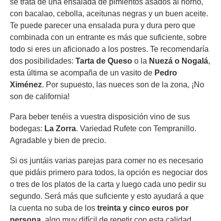
se trata de una ensalada de pimientos asados al horno,
con bacalao, cebolla, aceitunas negras y un buen aceite.
Te puede parecer una ensalada pura y dura pero que
combinada con un entrante es más que suficiente, sobre
todo si eres un aficionado a los postres. Te recomendaría
dos posibilidades:
Tarta de Queso
o la
Nuezá o Nogalá
,
esta última se acompaña de un vasito de
Pedro
Ximénez
. Por supuesto, las nueces son de la zona, ¡No
son de california!
Para beber tenéis a vuestra disposición vino de sus
bodegas:
La Zorra
. Variedad Rufete con Tempranillo.
Agradable y bien de precio.
Si os juntáis varias parejas para comer no es necesario
que pidáis primero para todos, la opción es negociar dos
o tres de los platos de la carta y luego cada uno pedir su
segundo. Será más que suficiente y esto ayudará a que
la cuenta no suba de los
treinta y cinco euros por
persona
, algo muy difícil de repetir con esta calidad.