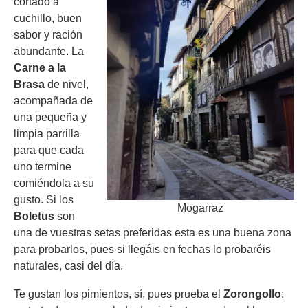
cortado a
cuchillo, buen
sabor y ración
abundante. La
Carne a la
Brasa
de nivel,
acompañada de
una pequeña y
limpia parrilla
para que cada
uno termine
comiéndola a su
gusto. Si los
Mogarraz
Boletus
son
una de vuestras setas preferidas esta es una buena zona
para probarlos, pues si llegáis en fechas lo probaréis
naturales, casi del día.
Te gustan los pimientos, sí, pues prueba el
Zorongollo
: