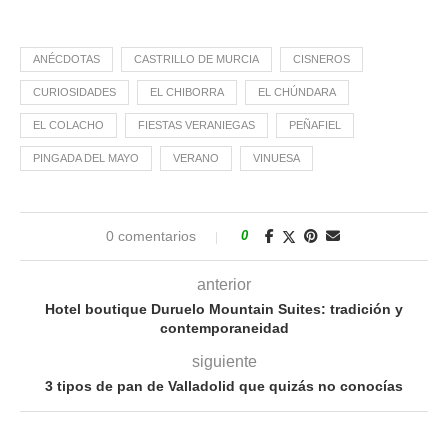
ANÉCDOTAS
CASTRILLO DE MURCIA
CISNEROS
CURIOSIDADES
EL CHIBORRA
EL CHÚNDARA
EL COLACHO
FIESTAS VERANIEGAS
PEÑAFIEL
PINGADA DEL MAYO
VERANO
VINUESA
0 comentarios
0
anterior
Hotel boutique Duruelo Mountain Suites: tradición y
contemporaneidad
siguiente
3 tipos de pan de Valladolid que quizás no conocías