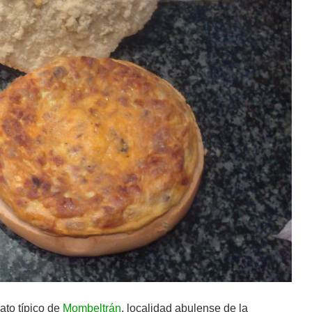
ato típico de
Mombeltrán
, localidad abulense de la