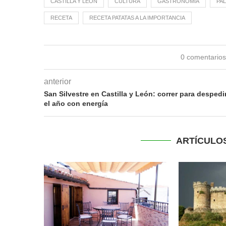
CASTILLA Y LEÓN
CULTURA
GASTRONOMÍA
PA
RECETA
RECETA PATATAS A LA IMPORTANCIA
0 comentario
anterior
San Silvestre en Castilla y León: correr para despedi
el año con energía
ARTÍCULO