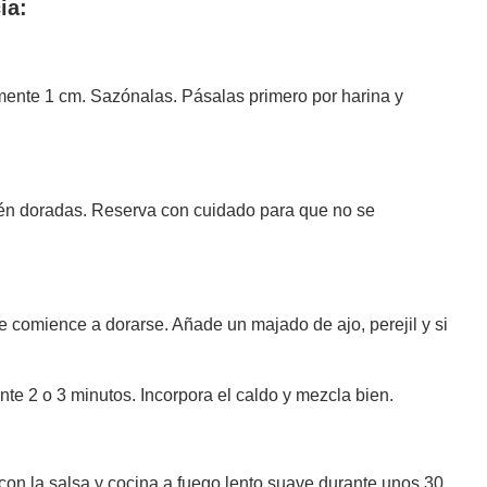
ia:
mente 1 cm. Sazónalas. Pásalas primero por harina y
tén doradas. Reserva con cuidado para que no se
e comience a dorarse. Añade un majado de ajo, perejil y si
nte 2 o 3 minutos. Incorpora el caldo y mezcla bien.
con la salsa y cocina a fuego lento suave durante unos 30