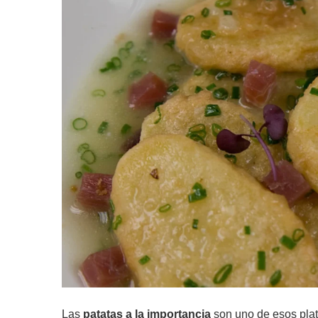
Las
patatas a la importancia
son uno de esos plat