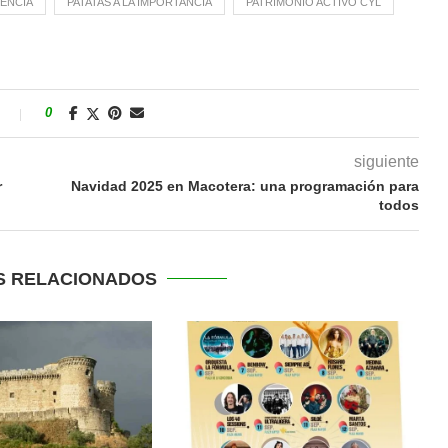
LENCIA
PATATAS A LA IMPORTANCIA
PATRIMONIO ACTIVO CYL
s
0
siguiente
r
Navidad 2025 en Macotera: una programación para
todos
S RELACIONADOS