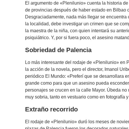
El argumento de «Plenilunio» cuenta la historia d
de provincias después de haber estado en Bilbao d
Desgraciadamente, nada más llegar se encuentra co
la localidad, debe investigar un crimen que se c
la maestra de la niña, con quien intentará su anter
psiquiátrico. Y, por si fuera poco, el asesino matan
Sobriedad de Palencia
Lo más interesante del rodaje de «Plenilunio» en
la acción de la novela, pero el director, Imanol Urib
periódico El Mundo: «Preferí que se desarrollara e
grande como para que un asesino pueda esconders
personajes se crucen en la calle Mayor. Úbeda no m
muy sobria, tanto en vestuario como en fotografía 
Extraño recorrido
El rodaje de «Plenilunio» duró los meses de novie
plazas de Palencia fueron los decorados naturales p