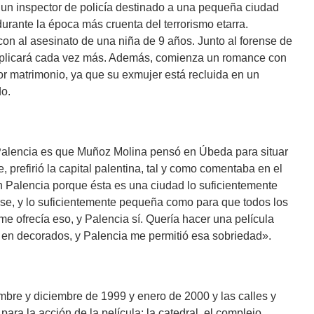
e un inspector de policía destinado a una pequeña ciudad
urante la época más cruenta del terrorismo etarra.
n al asesinato de una niña de 9 años. Junto al forense de
omplicará cada vez más. Además, comienza un romance con
ior matrimonio, ya que su exmujer está recluida en un
do.
 Palencia es que Muñoz Molina pensó en Úbeda para situar
e, prefirió la capital palentina, tal y como comentaba en el
n Palencia porque ésta es una ciudad lo suficientemente
e, y lo suficientemente pequeña como para que todos los
e ofrecía eso, y Palencia sí. Quería hacer una película
y en decorados, y Palencia me permitió esa sobriedad».
mbre y diciembre de 1999 y enero de 2000 y las calles y
ara la acción de la película: la catedral, el complejo