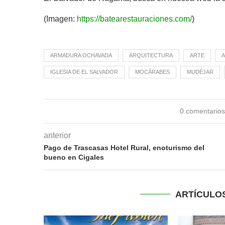
(Imagen:
https://batearestauraciones.com/
)
ARMADURA OCHAVADA
ARQUITECTURA
ARTE
A
IGLESIA DE EL SALVADOR
MOCÁRABES
MUDÉJAR
0 comentario
anterior
Pago de Trascasas Hotel Rural, enoturismo del
bueno en Cigales
ARTÍCULO