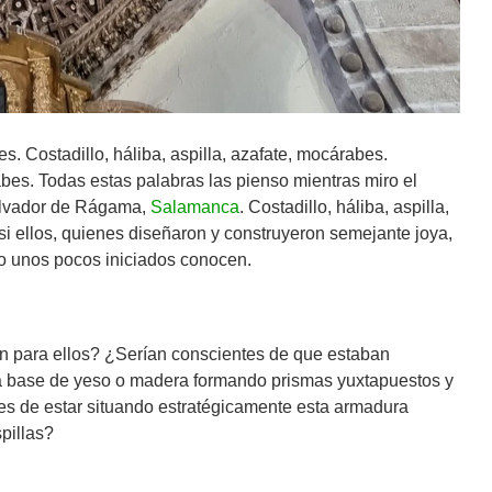
es. Costadillo, háliba, aspilla, azafate, mocárabes.
rabes. Todas estas palabras las pienso mientras miro el
Salvador de Rágama,
Salamanca
. Costadillo, háliba, aspilla,
i ellos, quienes diseñaron y construyeron semejante joya,
lo unos pocos iniciados conocen.
an para ellos? ¿Serían conscientes de que estaban
a base de yeso o madera formando prismas yuxtapuestos y
es de estar situando estratégicamente esta armadura
pillas?