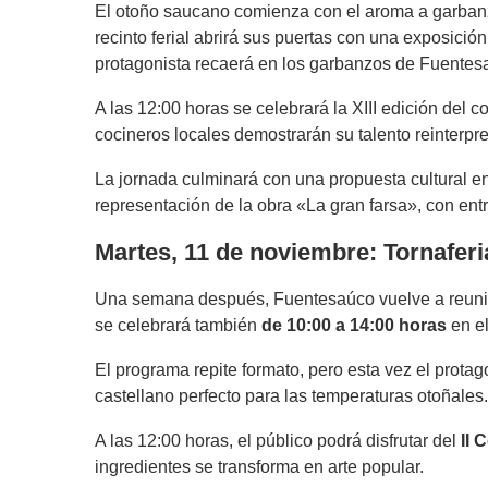
El otoño saucano comienza con el aroma a garbanz
recinto ferial abrirá sus puertas con una exposició
protagonista recaerá en los garbanzos de Fuentesa
A las 12:00 horas se celebrará la XIII edición del
cocineros locales demostrarán su talento reinterpre
La jornada culminará con una propuesta cultural en
representación de la obra «La gran farsa», con ent
Martes, 11 de noviembre: Tornaferi
Una semana después, Fuentesaúco vuelve a reunir a
se celebrará también
de 10:00 a 14:00 horas
en el
El programa repite formato, pero esta vez el prota
castellano perfecto para las temperaturas otoñales.
A las 12:00 horas, el público podrá disfrutar del
II 
ingredientes se transforma en arte popular.