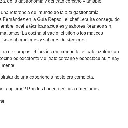
za, de la gastronomía y del trato cercano y amable
n una referencia del mundo de la alta gastronomía,
s Fernández en la Guía Repsol, el chef Lera ha conseguido
gambre local a técnicas actuales y sabores foráneos sin
atismos. La cocina al vacío, el sifón o los matices
n las elaboraciones y sabores de siempre».
erra de campos, el faisán con membrillo, el pato azulón con
cocina es excelente y el trato cercano y espectacular. Y hay
almente.
sfrutar de una experiencia hostelera completa.
r tu opinión? Puedes hacerlo en los comentarios.
ra