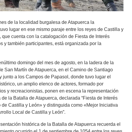
es de la localidad burgalesa de Atapuerca la
 tuvo lugar en ese mismo paraje entre los reyes de Castilla y
 que cuenta con la catalogación de Fiesta de Interés
os y también participantes, está organizada por la
núltimo domingo del mes de agosto, en la ladera de la
 de San Martín de Atapuerca, en el Camino de Santiago
y junto a los Campos de Papasol, donde tuvo lugar el
stórico, un amplio elenco de actores, formado por
ios y recreacionistas, ponen en escena la representación
a de la Batalla de Atapuerca, declarada “Fiesta de Interés
o de Castilla y León» y distinguida como «Mejor Iniciativa
rollo Local de Castilla y León”.
sentación histórica de la Batalla de Atapuerca recuerda el
miento ocurrido el 1 de septiembre de 1054 entre los reyes