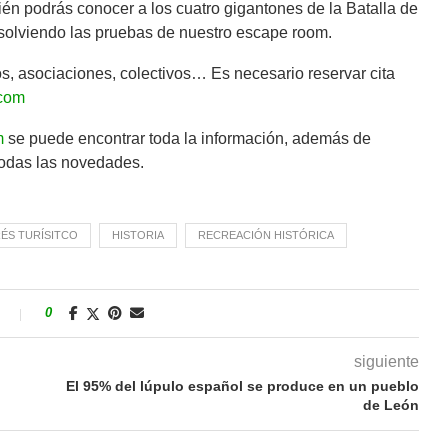
bién podrás conocer a los cuatro gigantones de la Batalla de
resolviendo las pruebas de nuestro escape room.
s, asociaciones, colectivos… Es necesario reservar cita
.com
m
se puede encontrar toda la información, además de
 todas las novedades.
RÉS TURÍSITCO
HISTORIA
RECREACIÓN HISTÓRICA
s
0
siguiente
El 95% del lúpulo español se produce en un pueblo
de León